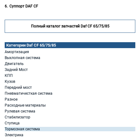
Суппорт DAF CF
Полный каталог запчастей Daf CF 65/75/85
Категории Daf CF 65/75/85
Амортизация
Выхлопная система
Двигатель
Задний Мост
КПП
Кузов
Передний мост
Пневматичесткая система
Разное
Расходные материалы
Рулевая система
Стабилизатор
Ступица
Тормозная система
Электрика