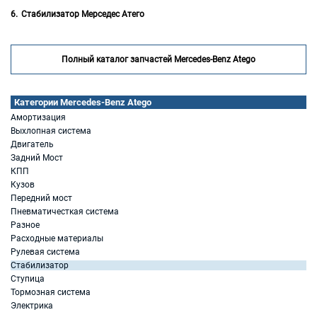
Стабилизатор Мерседес Атего
Полный каталог запчастей Mercedes-Benz Atego
Категории Mercedes-Benz Atego
Амортизация
Выхлопная система
Двигатель
Задний Мост
КПП
Кузов
Передний мост
Пневматичесткая система
Разное
Расходные материалы
Рулевая система
Стабилизатор
Ступица
Тормозная система
Электрика