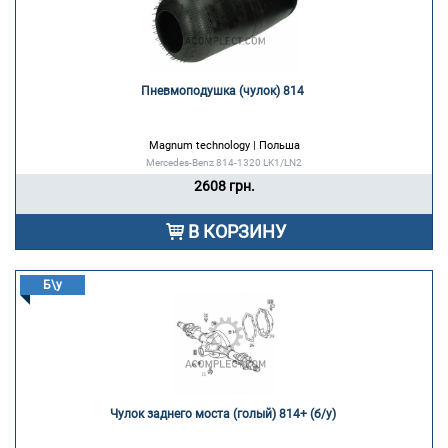
Пневмоподушка (чулок) 814 
Magnum technology | Польша
Mercedes-Benz 814-1320 LK1/LN2
2608 грн.
В КОРЗИНУ
Б\у
Чулок заднего моста (голый) 814+ (б/у) 