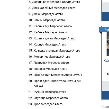
Датчик распредвала OM904 Атего
Диск колесный Мерседес Атего
Диски Мерседес Атего
Замки Мерседес Атего
Кабина б.у. Мерседес Атего
Б\
Кабина Мерседес Атего
Колпак диска Мерседес Атего
Корпус Мерседес Атего
Крышка ступицы Мерседес Атего
Моторчик Мерседес Атего
Кол
Патрубки Mercedes Atego
Плашка Мерседес Атего
M
ПЛД секция Mercedes Atego ОМ904
Прокладки коллектора OM904 MB
ATEGO
Ручник Мерседес Атего
Ступица Мерседес Атего
Трос Мерседес Атего
Если