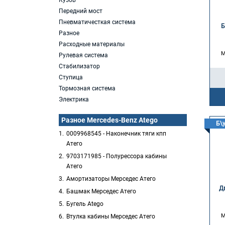
Кузов
Передний мост
Пневматичесткая система
Б
Разное
Расходные материалы
M
Рулевая система
Стабилизатор
Ступица
Тормозная система
Электрика
Разное Mercedes-Benz Atego
Б\
0009968545 - Наконечник тяги кпп
Атего
9703171985 - Полурессора кабины
Атего
Амортизаторы Мерседес Атего
Д
Башмак Мерседес Атего
Бугель Atego
M
Втулка кабины Мерседес Атего