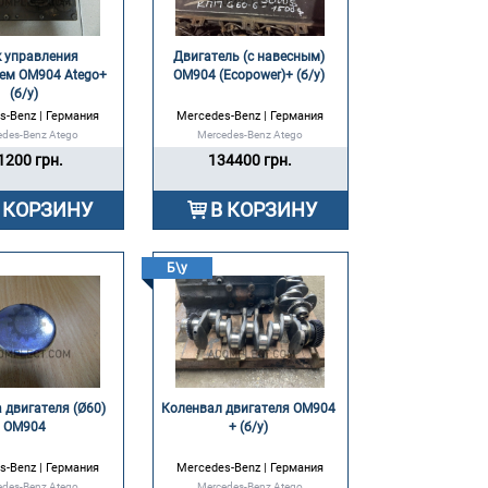
 управления 
Двигатель (с навесным) 
ем OM904 Atego+ 
OM904 (Ecopower)+ (б/у) 
(б/у) 
s-Benz | Германия
Mercedes-Benz | Германия
edes-Benz Atego
Mercedes-Benz Atego
1200 грн.
134400 грн.
 КОРЗИНУ
В КОРЗИНУ
Б\у
 двигателя (Ø60) 
Коленвал двигателя OM904 
OM904 
+ (б/у) 
s-Benz | Германия
Mercedes-Benz | Германия
edes-Benz Atego
Mercedes-Benz Atego