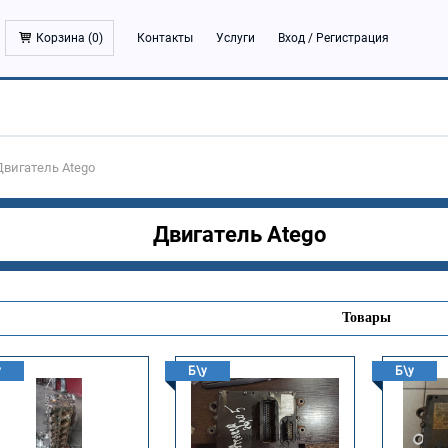
Корзина (
0
)
Контакты
Услуги
Вход
/
Регистрация
Двигатель Atego
Двигатель Atego
Товары
у
Б\у
Б\у