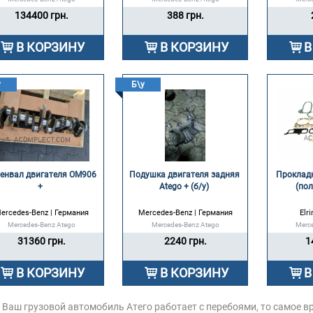
134400 грн.
388 грн.
В КОРЗИНУ
В КОРЗИНУ
В
у
Б\у
енвал двигателя OM906 
Подушка двигателя задняя 
Прокладки
+ 
Atego + (б/у) 
(по
ercedes-Benz | Германия
Mercedes-Benz | Германия
Elr
Mercedes-Benz Atego
Mercedes-Benz Atego
Merc
31360 грн.
2240 грн.
1
В КОРЗИНУ
В КОРЗИНУ
В
 Ваш грузовой автомобиль Атего работает с перебоями, то самое в