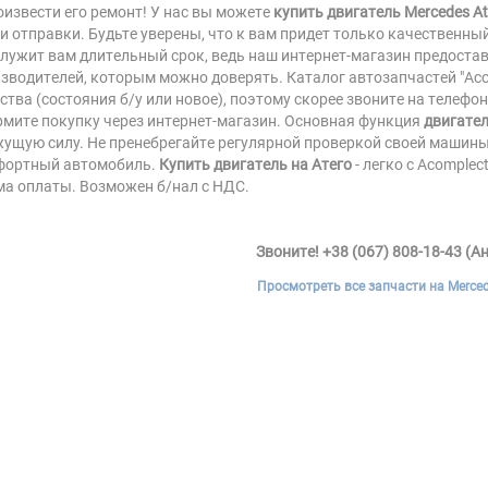
оизвести его ремонт! У нас вы можете
купить двигатель Mercedes A
и отправки. Будьте уверены, что к вам придет только качественны
лужит вам длительный срок, ведь наш интернет-магазин предоста
зводителей, которым можно доверять. Каталог автозапчастей "Aco
ства (состояния б/у или новое), поэтому скорее звоните на телефо
мите покупку через интернет-магазин. Основная функция
двигател
ущую силу. Не пренебрегайте регулярной проверкой своей машины
фортный автомобиль.
Купить двигатель на Атего
- легко с Acomple
а оплаты. Возможен б/нал с НДС.
Звоните! +38 (067) 808-18-43 (А
Просмотреть все запчасти на Merced