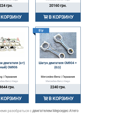
224 грн.
20160 грн.
 КОРЗИНУ
В КОРЗИНУ
Б\у
 двигателя (к-т) 
Шатун двигателя OM904 + 
лный) OM906 
(б/у) 
ing | Германия
Mercedes-Benz | Германия
edes-Benz Atego
Mercedes-Benz Atego
4644 грн.
2240 грн.
 КОРЗИНУ
В КОРЗИНУ
ремя разобраться с
двигателем Мерседес Атего