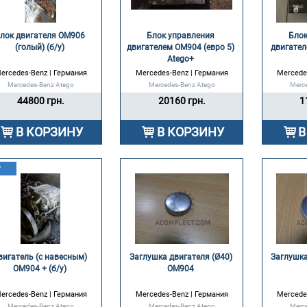
лок двигателя OM906 
Блок управления 
Блок
(голый) (б/у) 
двигателем OM904 (евро 5) 
двигател
Atego+ 
ercedes-Benz | Германия
Mercedes-Benz | Германия
Mercede
Mercedes-Benz Atego
Mercedes-Benz Atego
Merc
44800 грн.
20160 грн.
1
В КОРЗИНУ
В КОРЗИНУ
В
у
вигатель (с навесным) 
Заглушка двигателя (Ø40) 
Заглушка
OM904 + (б/у) 
OM904 
ercedes-Benz | Германия
Mercedes-Benz | Германия
Mercede
Mercedes-Benz Atego
Mercedes-Benz Atego
Merc