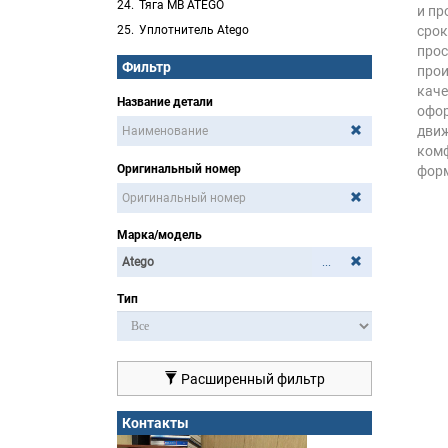
Тяга MB ATEGO
и пр
Уплотнитель Atego
срок
прос
Фильтр
прои
каче
Название детали
офор
движ
ком
Оригинальный номер
форм
Марка/модель
...
Тип
Расширенный фильтр
Контакты