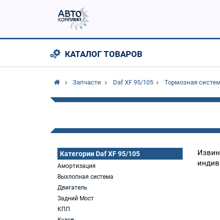
КАТАЛОГ ТОВАРОВ
Запчасти
Daf XF 95/105
Тормозная систе
Извин
Категории Daf XF 95/105
индив
Амортизация
Выхлопная система
Двигатель
Задний Мост
КПП