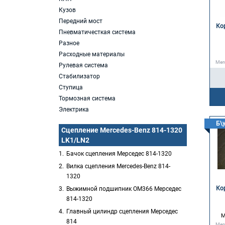
Кузов
Передний мост
Кор
Пневматичесткая система
Разное
Расходные материалы
Mer
Рулевая система
Стабилизатор
Ступица
Тормозная система
Электрика
Б\
Сцепление Mercedes-Benz 814-1320
LK1/LN2
Бачок сцепления Мерседес 814-1320
Вилка сцепления Mercedes-Benz 814-
1320
Кор
Выжимной подшипник OM366 Мерседес
814-1320
Главный цилиндр сцепления Мерседес
M
814
Mer