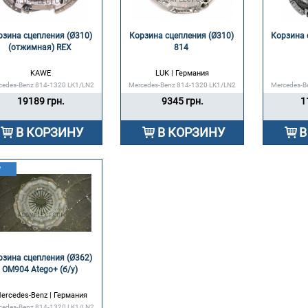
зина сцепления (Ø310) 
Корзина сцепления (Ø310) 
Корзина 
(отжимная) REX 
814 
KAWE
LUK | Германия
cedes-Benz 814-1320 LK1/LN2
Mercedes-Benz 814-1320 LK1/LN2
Mercedes-B
19189 грн.
9345 грн.
1
В КОРЗИНУ
В КОРЗИНУ
В
у
зина сцепления (Ø362) 
OM904 Atego+ (б/у) 
ercedes-Benz | Германия
cedes-Benz 814-1320 LK1/LN2