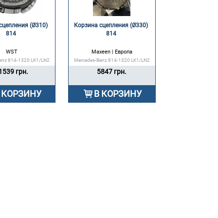
сцепления (Ø310) 
Корзина сцепления (Ø330) 
814 
814 
WST
Maxeen | Европа
enz 814-1320 LK1/LN2
Mercedes-Benz 814-1320 LK1/LN2
1539 грн.
5847 грн.
 КОРЗИНУ
В КОРЗИНУ