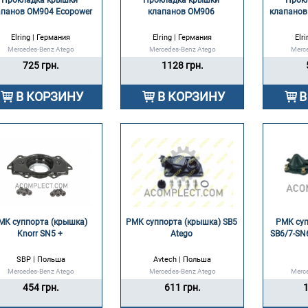
Прокладка крышки 
Прокладка крышки 
Прокл
апанов OM904 Ecopower 
клапанов OM906 
клапанов
Elring | Германия
Elring | Германия
Elr
Mercedes-Benz Atego
Mercedes-Benz Atego
Merc
725 грн.
1128 грн.
В КОРЗИНУ
В КОРЗИНУ
В
МК суппорта (крышка) 
РМК суппорта (крышка) SB5 
РМК суп
Knorr SN5 + 
Atego 
SB6/7-SN6
SBP | Польша
Avtech | Польша
Mercedes-Benz Atego
Mercedes-Benz Atego
Merc
454 грн.
611 грн.
1