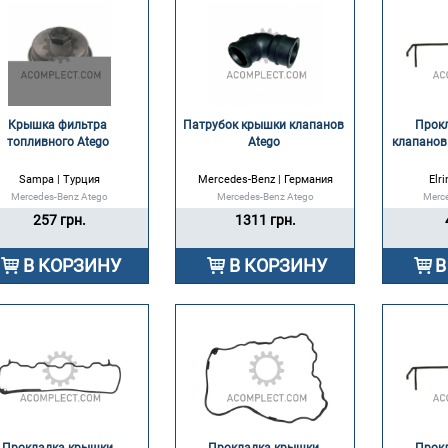
Крышка фильтра 
Патрубок крышки клапанов 
Прокл
топливного Atego 
Atego 
клапанов
Sampa | Турция
Mercedes-Benz | Германия
Elr
Mercedes-Benz Atego
Mercedes-Benz Atego
Merc
257 грн.
1311 грн.
В КОРЗИНУ
В КОРЗИНУ
В