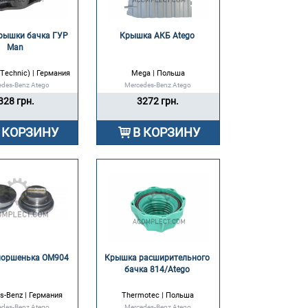
рышки бачка ГУР 
Крышка АКБ Atego 
Man 
 Technic) | Германия
Mega | Польша
edes-Benz Atego
Mercedes-Benz Atego
328 грн.
3272 грн.
 КОРЗИНУ
В КОРЗИНУ
оршенька OM904 
Крышка расширительного 
бачка 814/Atego 
s-Benz | Германия
Thermotec | Польша
edes-Benz Atego
Mercedes-Benz Atego