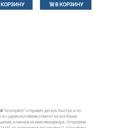
 КОРЗИНУ
В КОРЗИНУ
ей
"Acomplect" отправит деталь быстро и по
 и с удовольствием ответят на все Ваши
бщение, кликнув на имя менеджера. Отправим
6:00, то отправим в тот же день!), останетесь