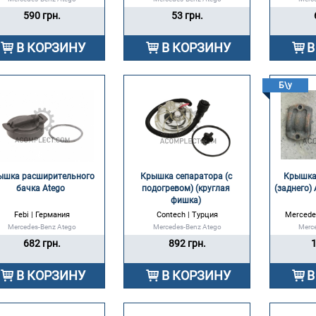
590 грн.
53 грн.
В КОРЗИНУ
В КОРЗИНУ
В
Б\у
ышка расширительного 
Крышка сепаратора (с 
Крышка 
бачка Atego 
подогревом) (круглая 
(заднего) 
фишка) 
Febi | Германия
Contech | Турция
Mercede
Mercedes-Benz Atego
Mercedes-Benz Atego
Merc
682 грн.
892 грн.
1
В КОРЗИНУ
В КОРЗИНУ
В