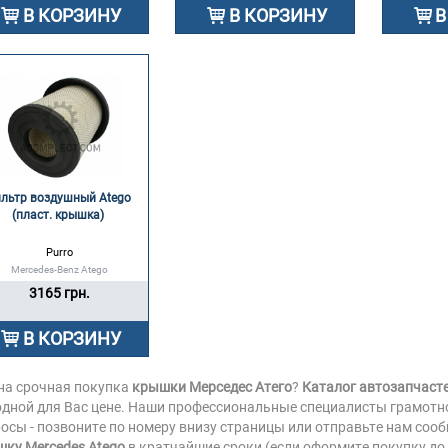
В КОРЗИНУ
В КОРЗИНУ
В
льтр воздушный Atego 
(пласт. крышка) 
Purro
Mercedes-Benz Atego
3165 грн.
В КОРЗИНУ
на срочная покупка
крышки Мерседес Атего
?
Каталог автозапчаст
дной для Вас цене. Наши профессиональные специалисты грамотно
осы - позвоните по номеру внизу страницы или отправьте нам соо
ку Mercedes Atego
в кратчайшие сроки (если оформите покупку до 1