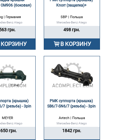
адка крышки 
РМК суппорта (крышка) 
 OM906 (боковая) 
Knorr (защелка)+ 
ing | Германия
SBP | Польша
edes-Benz Atego
Mercedes-Benz Atego
563 грн.
498 грн.
 КОРЗИНУ
В КОРЗИНУ
порта (крышка) 
РМК суппорта (крышка) 
/7 (резьба) - 3pin 
SB6/7-SN6/7 (резьба) - 3pin 
MEYER
Avtech | Польша
edes-Benz Atego
Mercedes-Benz Atego
650 грн.
1842 грн.