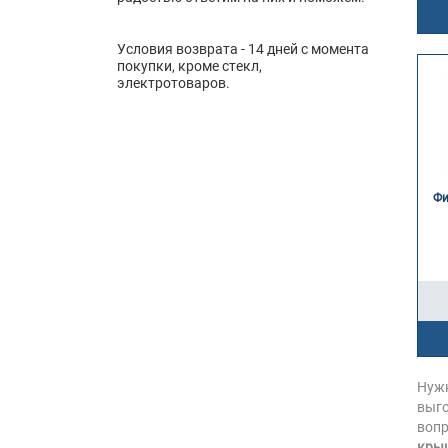
Условия возврата - 14 дней с момента
покупки, кроме стекл,
электротоваров.
Фи
Нуж
выго
вопр
крыш