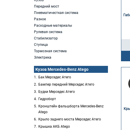
Кузов
Передний мост
Пневматичесткая система
Габ
Разное
Расходные материалы
Рулевая система
Стабилизатор
Ступица
Тормозная система
Электрика
Кузов Mercedes-Benz Atego
Бак Мерседес Атего
Бампер передний Мерседес Атего
Будки Мерседес Атего
Гидроборт
Кронштейн фальшборта Mercedes-Benz
Кры
Atego
Крыло заднего моста Мерседес Атего
Крышка АКБ Atego