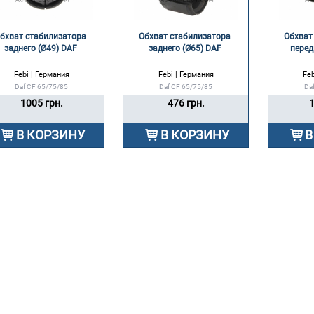
бхват стабилизатора 
Обхват стабилизатора 
Обхват
заднего (Ø49) DAF 
заднего (Ø65) DAF 
перед
Febi | Германия
Febi | Германия
Feb
Daf CF 65/75/85
Daf CF 65/75/85
Da
1005 грн.
476 грн.
1
В КОРЗИНУ
В КОРЗИНУ
В