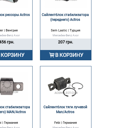
ок рессоры Actros 
Сайлентблок стабилизатора 
(переднего) Actros 
der | Венгрия
Sem Lastic | Турция
edes-Benz Axor
Mercedes-Benz Axor
456 грн.
207 грн.
 КОРЗИНУ
В КОРЗИНУ
ок стабилизатора 
Сайлентблок тяги лучевой 
его) MAN/Actros 
Man/Actros 
i | Германия
Febi | Германия
edes-Benz Axor
Mercedes-Benz Axor