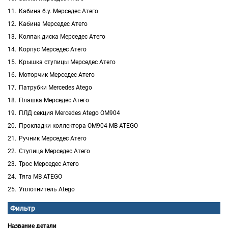
Кабина б.у. Мерседес Атего
Кабина Мерседес Атего
Колпак диска Мерседес Атего
Корпус Мерседес Атего
Крышка ступицы Мерседес Атего
Моторчик Мерседес Атего
Патрубки Mercedes Atego
Плашка Мерседес Атего
ПЛД секция Mercedes Atego ОМ904
Прокладки коллектора OM904 MB ATEGO
Ручник Мерседес Атего
Ступица Мерседес Атего
Трос Мерседес Атего
Тяга MB ATEGO
Уплотнитель Atego
Фильтр
Название детали