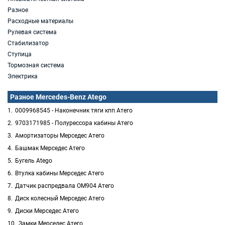
Разное
Расходные материалы
Рулевая система
Стабилизатор
Ступица
Тормозная система
Электрика
Разное Mercedes-Benz Atego
0009968545 - Наконечник тяги кпп Атего
9703171985 - Полурессора кабины Атего
Амортизаторы Мерседес Атего
Башмак Мерседес Атего
Бугель Atego
Втулка кабины Мерседес Атего
Датчик распредвала OM904 Атего
Диск колесный Мерседес Атего
Диски Мерседес Атего
Замки Мерседес Атего